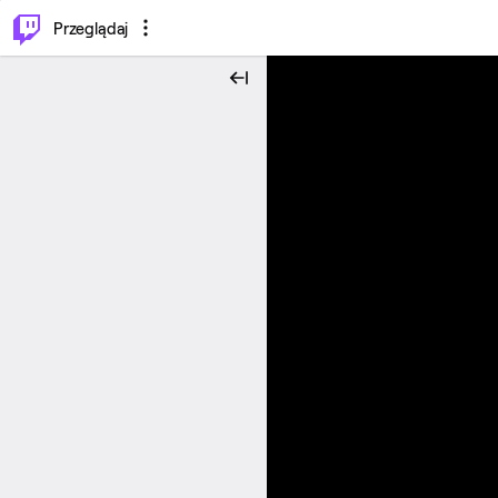
…
⌥
P
Przeglądaj