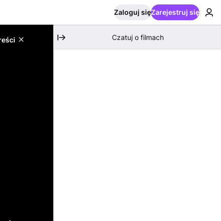
Zaloguj się
Zarejestruj się
Czatuj o filmach
reści