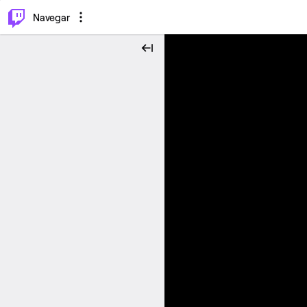
⌥
P
Navegar