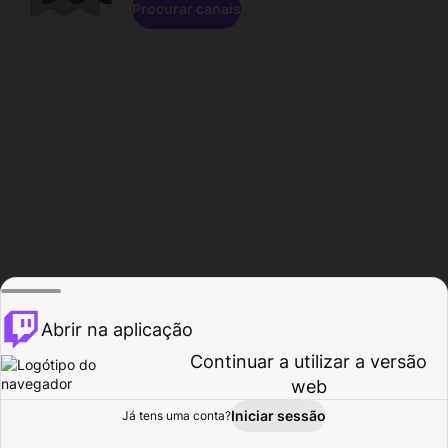
Procurar canais
Abrir na aplicação
Continuar a utilizar a versão
web
Iniciar sessão
Já tens uma conta?
Página inicial
Procurar
Atividade
Perfil