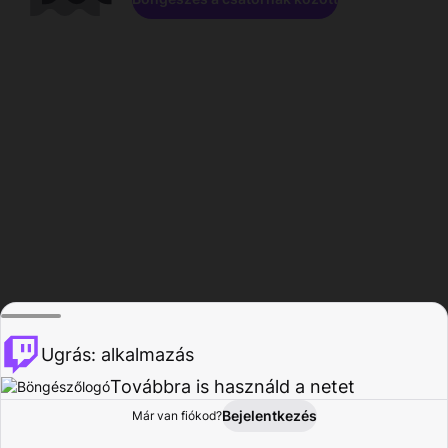
Ugrás: alkalmazás
Továbbra is használd a netet
Bejelentkezés
Már van fiókod?
Főoldal
Böngészés
Tevékenység
Profil