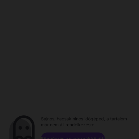
Sajnos, hacsak nincs időgéped, a tartalom
már nem áll rendelkezésre.
Böngészés a csatornák között