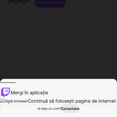
Răsfoiește canale
Mergi în aplicație
Continuă să folosești pagina de internet
Conectare
Ai deja un cont?
Acasă
Răsfoire
Activitate
Profil