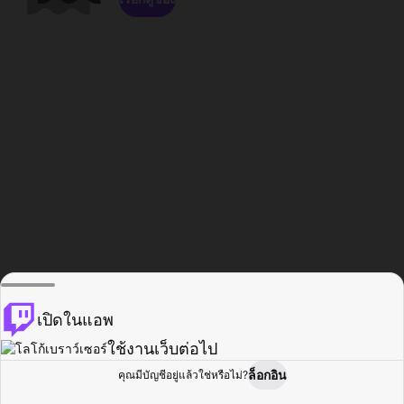
เปิดในแอพ
ใช้งานเว็บต่อไป
ล็อกอิน
คุณมีบัญชีอยู่แล้วใช่หรือไม่?
หน้าแรก
เรียกดู
กิจกรรม
โปรไฟล์