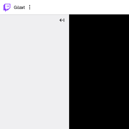
⌥
P
Gözat