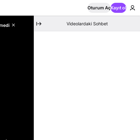
Oturum Aç
Kayıt ol
Videolardaki Sohbet
emedi