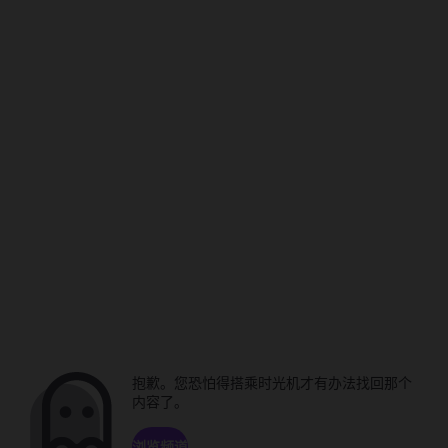
抱歉。您恐怕得搭乘时光机才有办法找回那个
内容了。
浏览频道