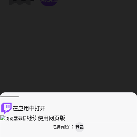
在应用中打开
继续使用网页版
登录
已拥有账户？
主页
浏览
活动纪录
个人资料