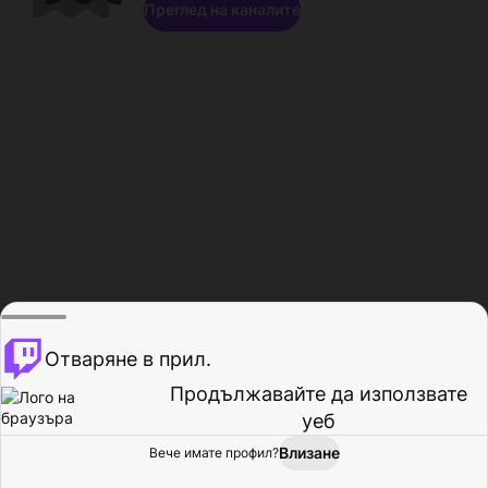
Преглед на каналите
Отваряне в прил.
Продължавайте да използвате
уеб
Влизане
Вече имате профил?
Начало
Преглед
Активност
Профил