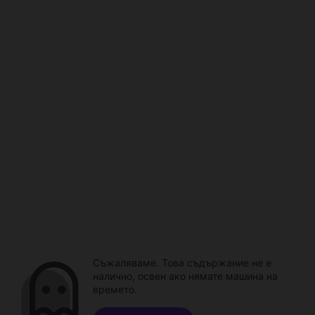
Съжаляваме. Това съдържание не е
налично, освен ако нямате машина на
времето.