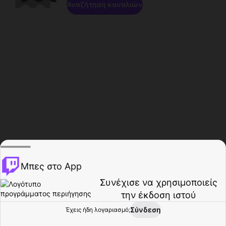
Αναζήτηση καναλιών
Μπες στο App
Συνέχισε να χρησιμοποιείς
την έκδοση ιστού
Σύνδεση
Έχεις ήδη λογαριασμό;
Αρχική σελίδα
Περιήγηση
Δραστηριότητα
Προφίλ