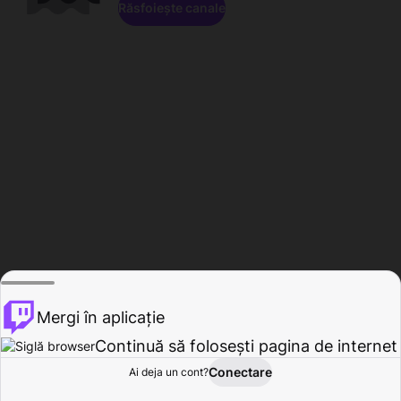
Răsfoiește canale
Mergi în aplicație
Continuă să folosești pagina de internet
Conectare
Ai deja un cont?
Acasă
Răsfoire
Activitate
Profil