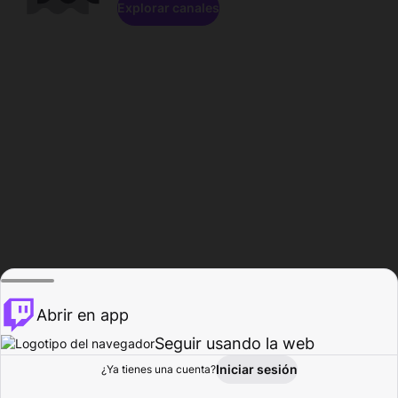
Explorar canales
Abrir en app
Seguir usando la web
Iniciar sesión
Página del
¿Ya tienes una cuenta?
Explorar
Actividad
Perfil
Creador