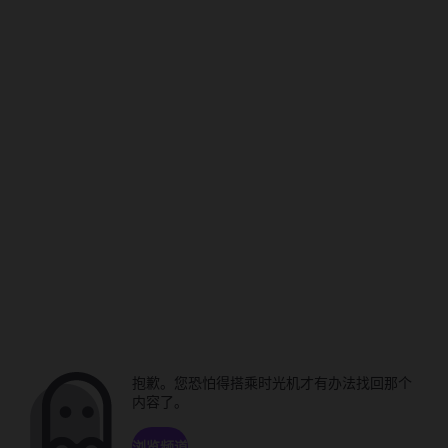
抱歉。您恐怕得搭乘时光机才有办法找回那个
内容了。
浏览频道