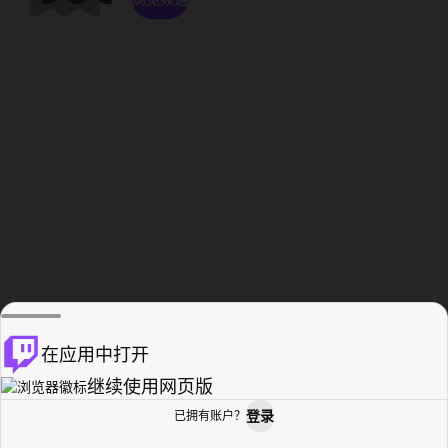
在应用中打开
继续使用网页版
登录
已拥有账户？
主页
浏览
活动纪录
个人资料