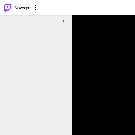
⌥
P
Navegar