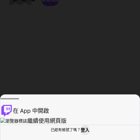
在 App 中開啟
繼續使用網頁版
登入
已經有帳號了嗎？
創作者基地
瀏覽
活動紀錄
個人檔案