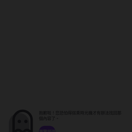
抱歉啦！您恐怕得搭乘時光機才有辦法找回那
個內容了。
瀏覽頻道