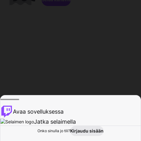
Avaa sovelluksessa
Jatka selaimella
Kirjaudu sisään
Onko sinulla jo tili?
Koti
Selaa
Toiminta
Profiili