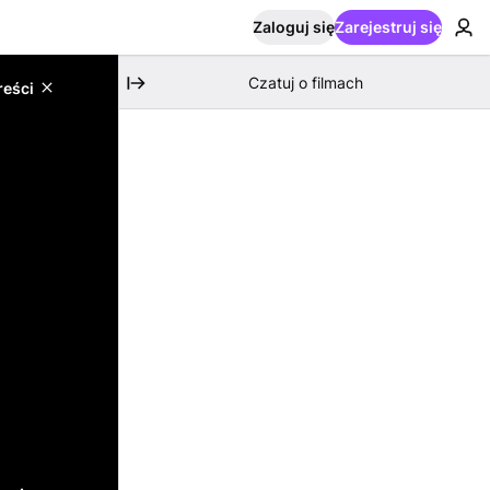
Zaloguj się
Zarejestruj się
Czatuj o filmach
reści