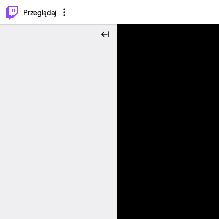
…
⌥
P
Przeglądaj