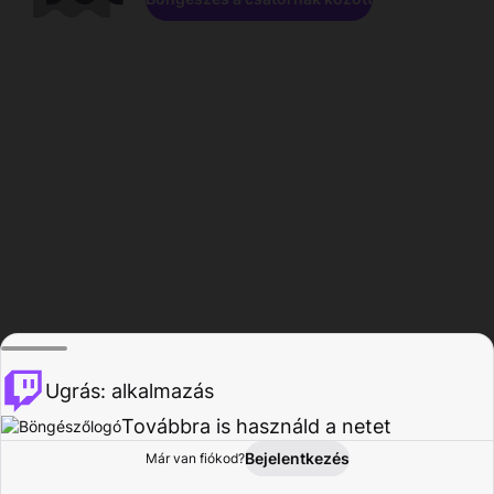
Ugrás: alkalmazás
Továbbra is használd a netet
Bejelentkezés
Már van fiókod?
Főoldal
Böngészés
Tevékenység
Profil