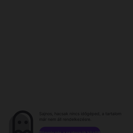
Sajnos, hacsak nincs időgéped, a tartalom
már nem áll rendelkezésre.
Böngészés a csatornák között