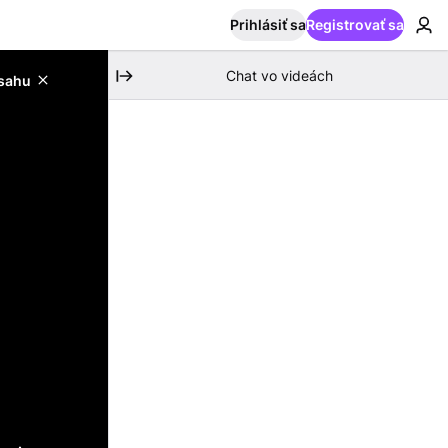
Prihlásiť sa
Registrovať sa
Chat vo videách
bsahu