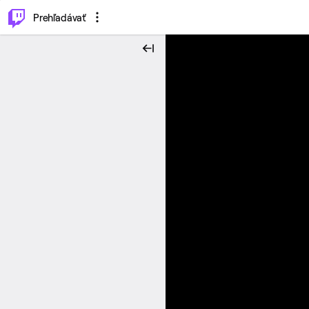
..
⌥
P
Prehľadávať