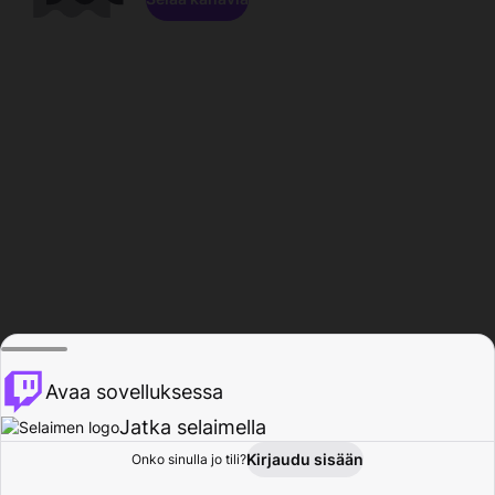
Avaa sovelluksessa
Jatka selaimella
Kirjaudu sisään
Onko sinulla jo tili?
Koti
Selaa
Toiminta
Profiili