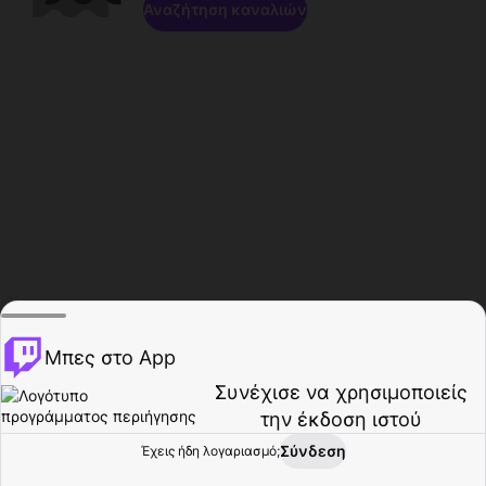
Αναζήτηση καναλιών
Μπες στο App
Συνέχισε να χρησιμοποιείς
την έκδοση ιστού
Σύνδεση
Έχεις ήδη λογαριασμό;
Αρχική σελίδα
Περιήγηση
Δραστηριότητα
Προφίλ