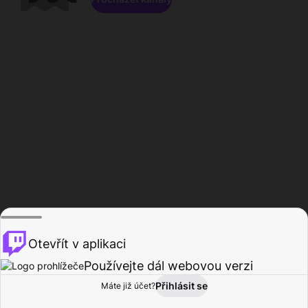
Otevřít v aplikaci
Používejte dál webovou verzi
Přihlásit se
Máte již účet?
Domů
Procházet
Aktivita
Profil