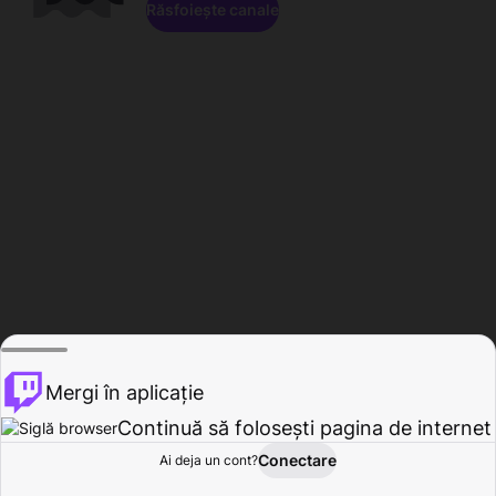
Răsfoiește canale
Mergi în aplicație
Continuă să folosești pagina de internet
Conectare
Ai deja un cont?
Acasă
Răsfoire
Activitate
Profil