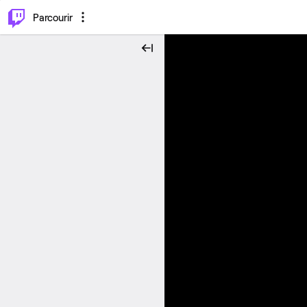
⌥
P
Parcourir