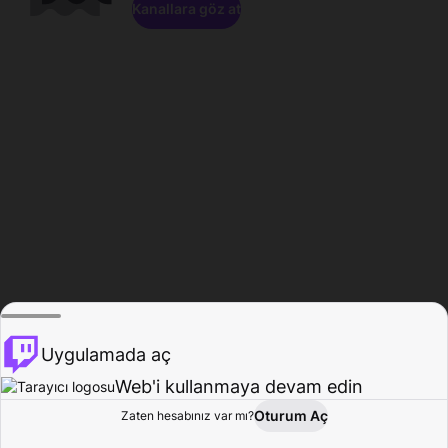
Kanallara göz at
Uygulamada aç
Web'i kullanmaya devam edin
Oturum Aç
Zaten hesabınız var mı?
Ana Sayfa
Gözat
Aktivite
Profil