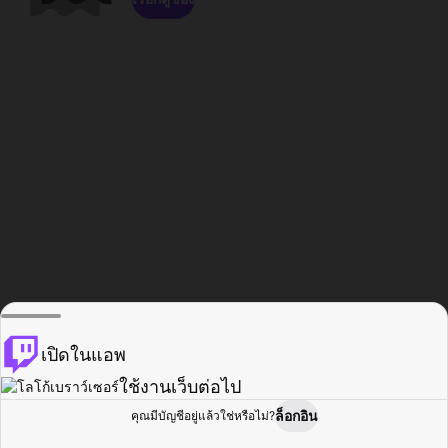
เปิดในแอพ
ใช้งานเว็บต่อไป
ล็อกอิน
คุณมีบัญชีอยู่แล้วใช่หรือไม่?
หน้าแรก
เรียกดู
กิจกรรม
โปรไฟล์