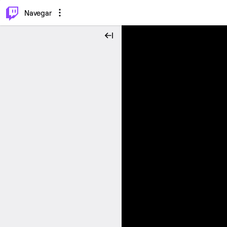
⌥
P
Navegar