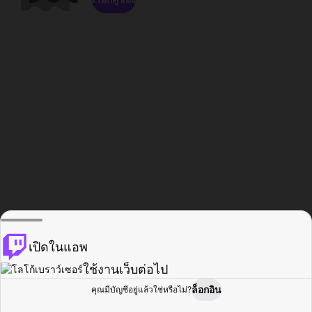
เปิดในแอพ
ใช้งานเว็บต่อไป
ล็อกอิน
คุณมีบัญชีอยู่แล้วใช่หรือไม่?
หน้าแรก
เรียกดู
กิจกรรม
โปรไฟล์