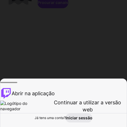
Procurar canais
Abrir na aplicação
Continuar a utilizar a versão
web
Iniciar sessão
Já tens uma conta?
Página inicial
Procurar
Atividade
Perfil