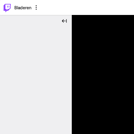
⌥
P
Bladeren