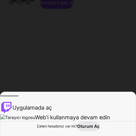
Kanallara göz at
Uygulamada aç
Web'i kullanmaya devam edin
Oturum Aç
Zaten hesabınız var mı?
Ana Sayfa
Gözat
Aktivite
Profil