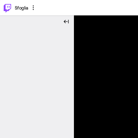
⌥
P
Sfoglia