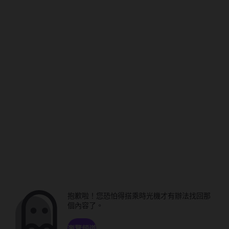
抱歉啦！您恐怕得搭乘時光機才有辦法找回那
個內容了。
瀏覽頻道