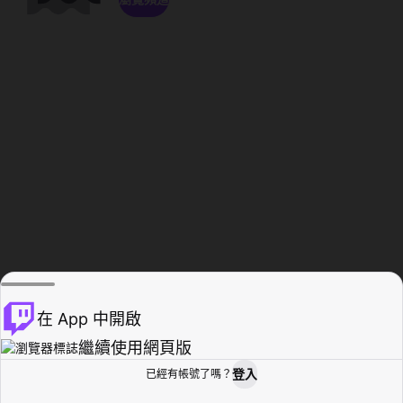
在 App 中開啟
繼續使用網頁版
登入
已經有帳號了嗎？
創作者基地
瀏覽
活動紀錄
個人檔案