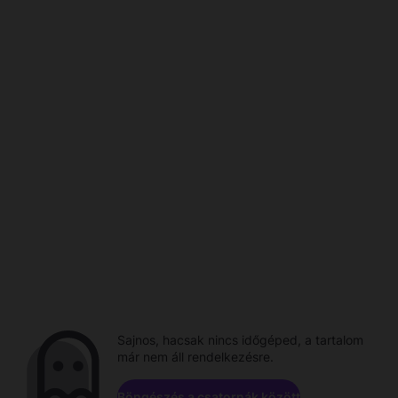
Sajnos, hacsak nincs időgéped, a tartalom
már nem áll rendelkezésre.
Böngészés a csatornák között