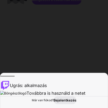
Ugrás: alkalmazás
Továbbra is használd a netet
Bejelentkezés
Már van fiókod?
Főoldal
Böngészés
Tevékenység
Profil