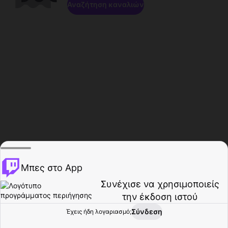
Αναζήτηση καναλιών
Μπες στο App
Συνέχισε να χρησιμοποιείς
την έκδοση ιστού
Σύνδεση
Έχεις ήδη λογαριασμό;
Αρχική σελίδα
Περιήγηση
Δραστηριότητα
Προφίλ