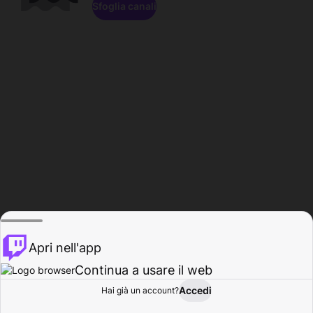
Sfoglia canali
Apri nell'app
Continua a usare il web
Accedi
Hai già un account?
Base
Sfoglia
Attività
Profilo