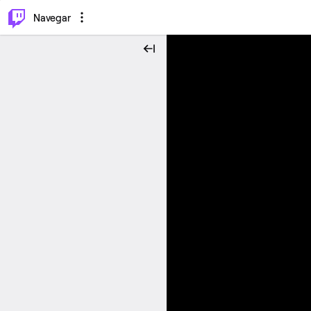
⌥
P
Navegar