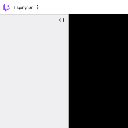
..
⌥
P
Περιήγηση