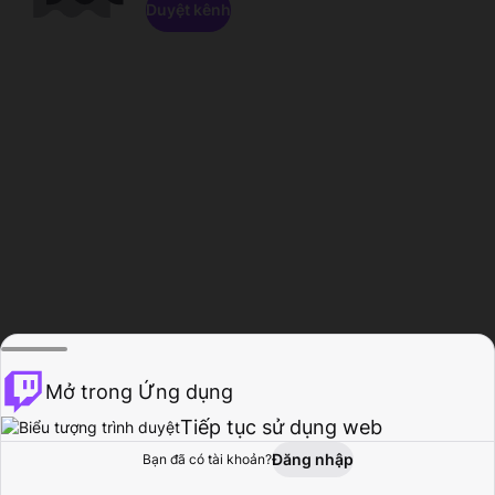
Duyệt kênh
Mở trong Ứng dụng
Tiếp tục sử dụng web
Đăng nhập
Bạn đã có tài khoản?
Trang chủ
Duyệt
Hoạt động
Hồ sơ