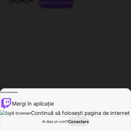
Răsfoiește canale
Mergi în aplicație
Continuă să folosești pagina de internet
Conectare
Ai deja un cont?
Acasă
Răsfoire
Activitate
Profil