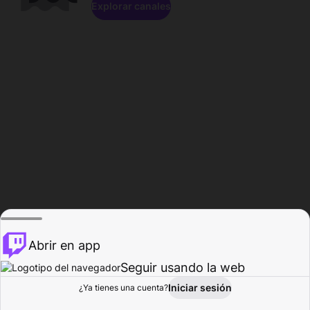
Explorar canales
Abrir en app
Seguir usando la web
Iniciar sesión
Página del
¿Ya tienes una cuenta?
Explorar
Actividad
Perfil
Creador