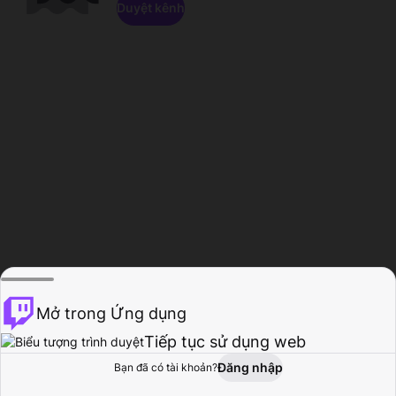
Duyệt kênh
Mở trong Ứng dụng
Tiếp tục sử dụng web
Đăng nhập
Bạn đã có tài khoản?
Trang chủ
Duyệt
Hoạt động
Hồ sơ