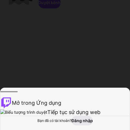
Duyệt kênh
Mở trong Ứng dụng
Tiếp tục sử dụng web
Đăng nhập
Bạn đã có tài khoản?
Trang chủ
Duyệt
Hoạt động
Hồ sơ