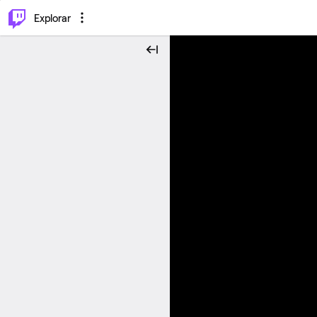
⌥
P
Explorar