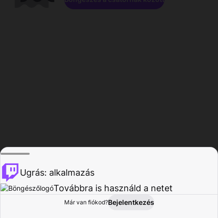
Ugrás: alkalmazás
Továbbra is használd a netet
Bejelentkezés
Már van fiókod?
Főoldal
Böngészés
Tevékenység
Profil