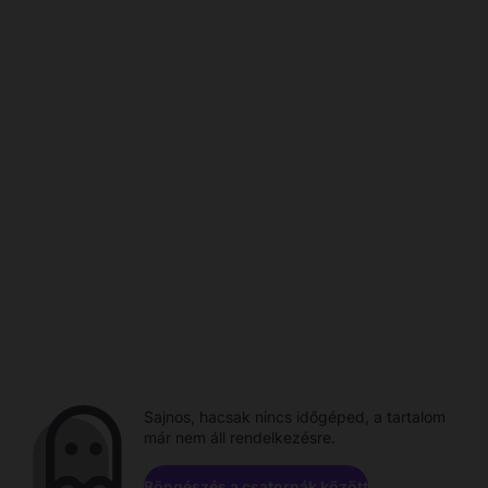
Sajnos, hacsak nincs időgéped, a tartalom
már nem áll rendelkezésre.
Böngészés a csatornák között