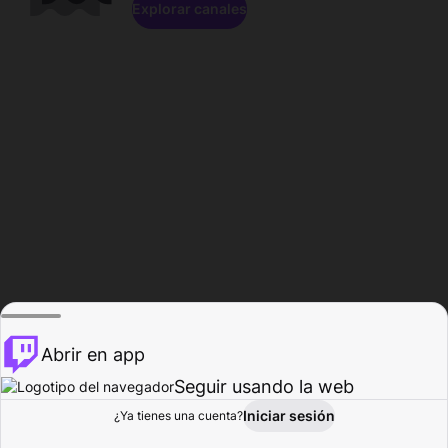
Explorar canales
Abrir en app
Seguir usando la web
Iniciar sesión
Página del
¿Ya tienes una cuenta?
Explorar
Actividad
Perfil
Creador