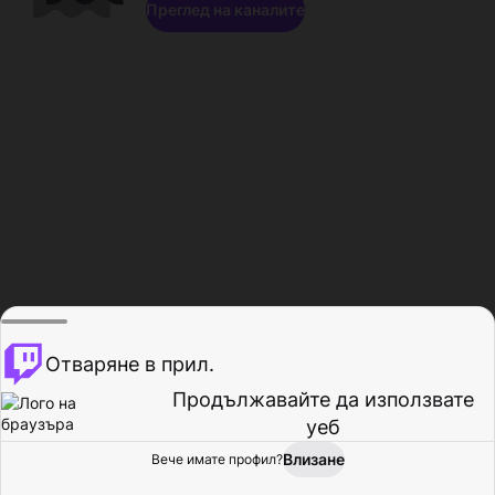
Преглед на каналите
Отваряне в прил.
Продължавайте да използвате
уеб
Влизане
Вече имате профил?
Начало
Преглед
Активност
Профил