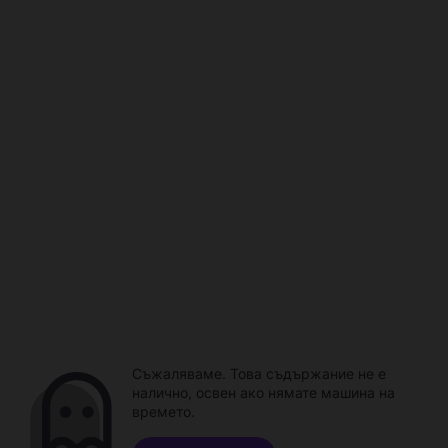
Съжаляваме. Това съдържание не е
налично, освен ако нямате машина на
времето.