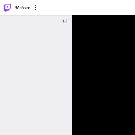
⌥
P
Răsfoire