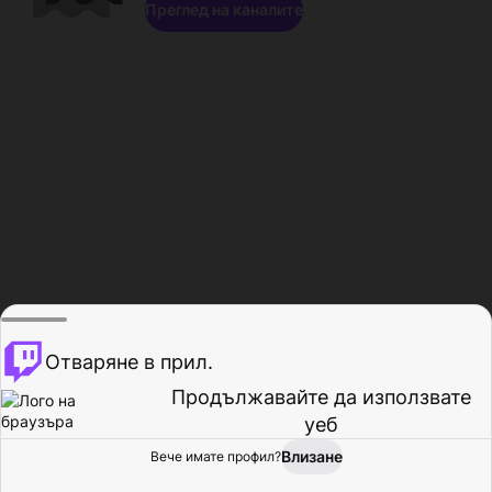
Преглед на каналите
Отваряне в прил.
Продължавайте да използвате
уеб
Влизане
Вече имате профил?
Начало
Преглед
Активност
Профил