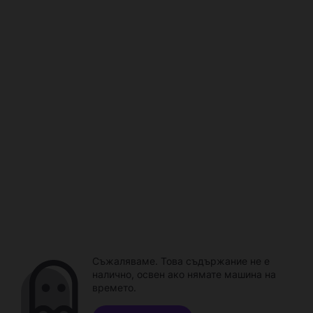
Съжаляваме. Това съдържание не е
налично, освен ако нямате машина на
времето.