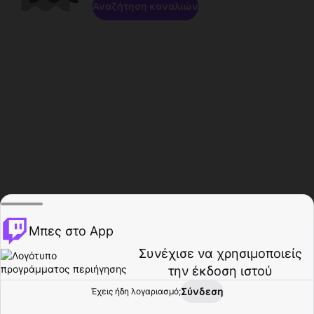
Αναζήτηση καναλιών
Μπες στο App
Συνέχισε να χρησιμοποιείς
την έκδοση ιστού
Σύνδεση
Έχεις ήδη λογαριασμό;
Αρχική σελίδα
Περιήγηση
Δραστηριότητα
Προφίλ